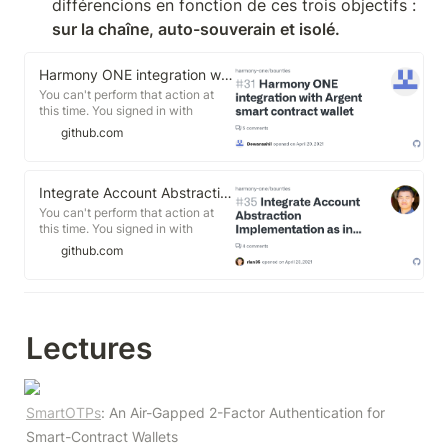
différencions en fonction de ces trois objectifs : 
sur la chaîne, auto-souverain et isolé.
Harmony ONE integration with Argent smart contract wallet · Issue #31 · harmony-one/bounties
You can't perform that action at
this time. You signed in with
another tab or window. You signed
github.com
out in another tab or window.
Reload to refresh your session.
Reload to refresh your session.
Integrate Account Abstraction Implementation as in EIP-2938 · Issue #35 · harmony-one/bounties
You can't perform that action at
this time. You signed in with
another tab or window. You signed
github.com
out in another tab or window.
Reload to refresh your session.
Reload to refresh your session.
Lectures
SmartOTPs
: An Air-Gapped 2-Factor Authentication for 
Smart-Contract Wallets