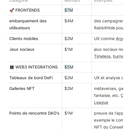
Categorie
Montant
Exemples
🚀 FRONTENDS
$7M
embarquement des
$4M
des campagnes vidé
utilisateurs
RabbitHole pour le
Clients mobiles
$2M
UX comme 
Argent
,
Jeux sociaux
$1M
jeux sociaux-loca
Timeless
, 
burner w
👩‍👩‍👧‍👦 WEB3 INTEGRATIONS
$5M
Tableaux de bord DeFi
$2M
UX et analyse de p
Galleries NFT
$2M
métaverses, galerie
fantaisie, etc. 
Cryp
League
Points de rencontre DAO’s
$1M
preuve de l'appart
exemple le comité 
NFT du Conseil spa