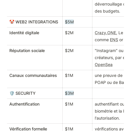
déverrouillage des 
des budgets.
🤡 WEB2 INTEGRATIONS
$5M
Identité digitale
$2M
Crazy.ONE
, Le no
comme 
ENS
 or 
Tor
Réputation sociale
$2M
"Instagram" ou les 
créateurs, par exe
OpenSea
Canaux communautaires
$1M
une preuve de part
POAP ou de Bankle
🛡️ SECURITY
$3M
Authentification
$1M
authentifiant ouve
biométrie et la loc
l'autorisation.
Vérification formelle
$1M
vérifications avec 