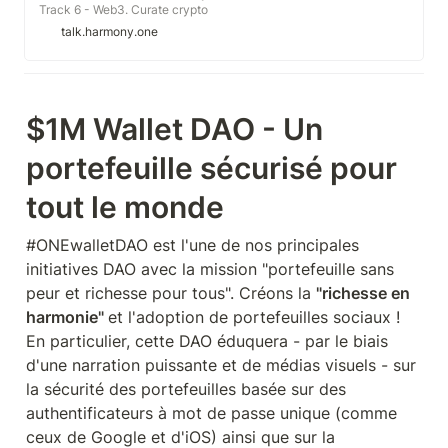
Track 6 - Web3. Curate crypto
names + reputations + moments,
talk.harmony.one
as DeFi dashboard + NFT gallery +
DAO townsquare Note: to qualify
for prizes, project submissions in
this category must build upon
1Wallet or SmartVault. The second
$1M Wallet DAO - Un 
hackathon theme is On-Chain with
our social wallets and keyless
security.
portefeuille sécurisé pour 
tout le monde
#ONEwalletDAO est l'une de nos principales 
initiatives DAO avec la mission "portefeuille sans 
peur et richesse pour tous". Créons la 
"richesse en 
harmonie" 
et l'adoption de portefeuilles sociaux ! 
En particulier, cette DAO éduquera - par le biais 
d'une narration puissante et de médias visuels - sur 
la sécurité des portefeuilles basée sur des 
authentificateurs à mot de passe unique (comme 
ceux de Google et d'iOS) ainsi que sur la 