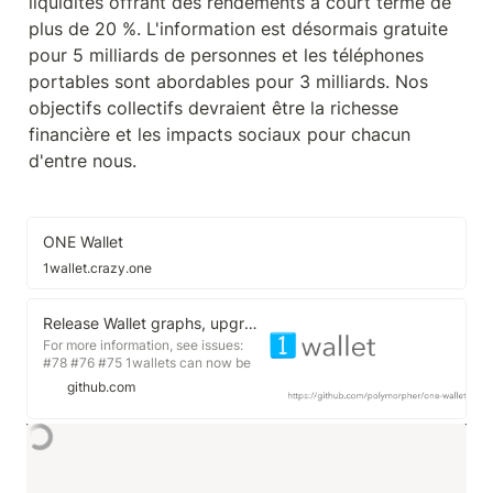
liquidités offrant des rendements à court terme de 
plus de 20 %. L'information est désormais gratuite 
pour 5 milliards de personnes et les téléphones 
portables sont abordables pour 3 milliards. Nos 
objectifs collectifs devraient être la richesse 
financière et les impacts sociaux pour chacun 
d'entre nous.
ONE Wallet
1wallet.crazy.one
Release Wallet graphs, upgradable wallet, domain names, address book, and other improvements · polymorpher/one-wallet
For more information, see issues:
#78 #76 #75 1wallets can now be
back linked and forward linked,
github.com
forming a graph. A 1wallet will
forward all assets to the forward-
linked address. A 1wallet can
control and issue command to any
1wallet at any back linked address,
provided the back linked address