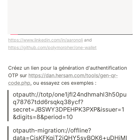
https://www.linkedin.com/in/aaronqli
 and 
https://github.com/polymorpher/one-wallet
Créez un lien pour la génération d'authentification 
OTP sur 
https://dan.hersam.com/tools/gen-qr-
code.php
, ou essayez ces exemples :
otpauth://totp/one1jfl24ndhmahl3h50pu
q78767tdd6rsqkq38ycf?
secret=JBSWY3DPEHPK3PXP&issuer=1
&digits=8&period=10
otpauth-migration://offline?
data=CjsKFKqjT2jQHY5syBOK6+uDHiMI