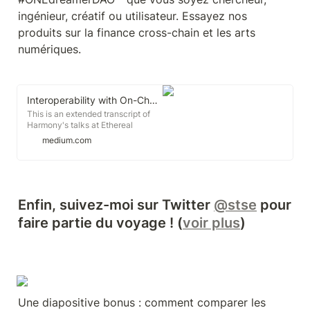
ingénieur, créatif ou utilisateur. Essayez nos 
produits sur la finance cross-chain et les arts 
numériques.
Interoperability with On-Chain Bridges and Wallets
This is an extended transcript of
Harmony's talks at Ethereal
Summit and at ex-Googler TGI in
medium.com
Q2 2021.] Hello, everyone. My
name is Stephen, the founder of
Harmony. Our team has been
building a scalable blockchain for
three years. Today I'd like to share
Enfin, suivez-moi sur Twitter 
@stse
 pour 
our vision of interoperability and
our focus on adoption through on-
faire partie du voyage ! (
voir plus
)
chain wallets.
Une diapositive bonus : comment comparer les 