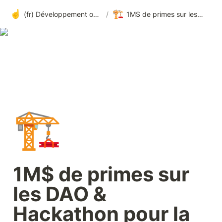
☝️
🏗️
(fr) Développement ouvert à tous sur Harmony
/
1M$ de primes sur les DAO & Hackathon pour la construction de bridges
🏗️
1M$ de primes sur 
les DAO & 
Hackathon pour la 