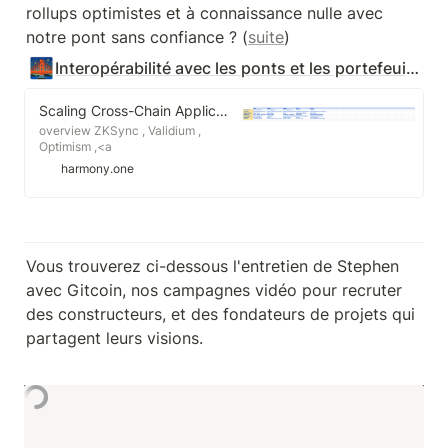
rollups optimistes et à connaissance nulle avec 
notre pont sans confiance ? (
suite
)
🌉
Interopérabilité avec les ponts et les portefeuilles sur la chaîne (On-Chain)
Scaling Cross-Chain Applications: Bridges & Layer 2
overview ZKSync , Validium ,
Optimism ,<a
href="https://docs.matic.networ...
harmony.one
Vous trouverez ci-dessous l'entretien de Stephen 
avec Gitcoin, nos campagnes vidéo pour recruter 
des constructeurs, et des fondateurs de projets qui 
partagent leurs visions.