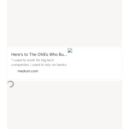
Here's to The ONEs Who Build
"i used to work for big tech
companies. i used to rely on banks
for my money. i also used to build
medium.com
ONLY what i was told possible. this
seems to be a dilemma - scaling
trust without government, a...