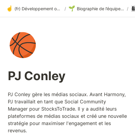
☝️
🌱
👨‍👩‍
(fr) Développement ouvert à tous sur Harmony
/
Biographie de l’équipe et historique de la fondation de Harmony
/
🏀
PJ Conley
PJ Conley gère les médias sociaux. Avant Harmony, 
PJ travaillait en tant que Social Community 
Manager pour StocksToTrade. Il y a audité leurs 
plateformes de médias sociaux et créé une nouvelle 
stratégie pour maximiser l'engagement et les 
revenus.