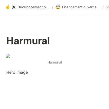
☝️
🤯
(fr) Développement ouvert à tous sur Harmony
/
Financement ouvert et transparence radicale
/
5
Harmural
Harmural
Hero Image